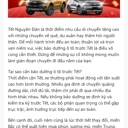
Tết Nguyên Đán là thời điểm nhu cầu di chuyển tăng cao
với những chuyến về quê, du xuân hay thăm hỏi người
thân. Để mỗi hành trình đều an toàn, thuận lợi và trọn
vẹn niềm vui, việc bảo dưỡng ô tô trước Tết là điều vô
cùng cần thiết. Đừng để những sự cố không mong muốn
làm gián đoạn chuyến đi đầu năm của bạn.
Tại sao cần bảo dưỡng ô tô trước Tết?
Thời điểm cận Tết, xe thường phải hoạt động với tần suất
cao hơn bình thường. Nhiều gia đình di chuyển quãng
đường dài, chở đủ tải, thậm chí phải đi qua nhiều địa
hình khác nhau. Nếu không bảo dưỡng xe định kỳ và
kiểm tra kỹ trước Tết, các bộ phận quan trọng có thể gặp
trục trặc, ảnh hưởng trực tiếp đến sự an toàn.
Bên cạnh đó, cuối năm cũng là lúc thời tiết thay đổi, miền
Bắc có thể xuất hiện mưa phùn, sương mù; miền Trung,