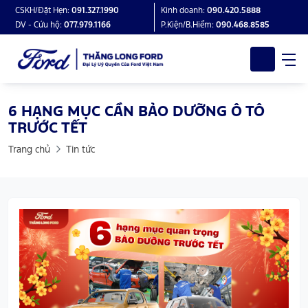
CSKH/Đặt Hẹn:
091.327.1990
Kinh doanh:
090.420.5888
DV - Cứu hộ:
077.979.1166
P.Kiện/B.Hiểm:
090.468.8585
6 HẠNG MỤC CẦN BẢO DƯỠNG Ô TÔ
TRƯỚC TẾT
Trang chủ
Tin tức