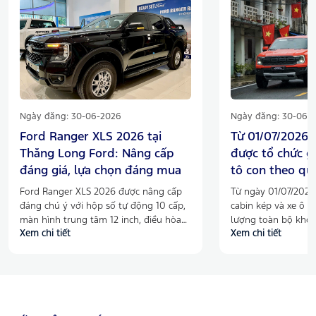
Ngày đăng: 30-06-2026
Ngày đăng: 30-06-
Ford Ranger XLS 2026 tại
Từ 01/07/2026:
Thăng Long Ford: Nâng cấp
được tổ chức g
đáng giá, lựa chọn đáng mua
tô con theo qu
Ford Ranger XLS 2026 được nâng cấp
Từ ngày 01/07/2026,
đáng chú ý với hộp số tự động 10 cấp,
cabin kép và xe ô tô
màn hình trung tâm 12 inch, điều hòa
lượng toàn bộ khô
Xem chi tiết
Xem chi tiết
tự động 2 vùng, cửa gió hàng ghế sau
sẽ được tổ chức gi
và nhiều trang bị thực dụng hơn. Cùng
con theo Nghị định
Thăng Long Ford khám phá những
Đây là thông tin đá
điểm mới trên Ranger XLS 2026 và lý
khách hàng đang s
do phiên bản này đáng cân nhắc trong
tâm đến Ford Range
phân khúc bán tải.