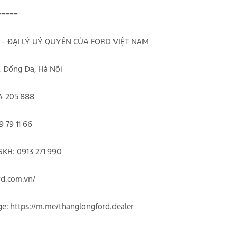
=====
– ĐẠI LÝ UỶ QUYỀN CỦA FORD VIỆT NAM
, Đống Đa, Hà Nội
4 205 888
9 79 11 66
SKH: 0913 271 990
rd.com.vn/
ge:
https://m.me/thanglongford.dealer