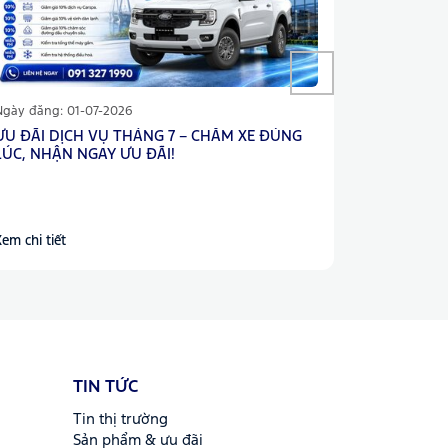
Ngày đăng: 01-07-2026
Ngày đăng: 
ƯU ĐÃI DỊCH VỤ THÁNG 7 – CHĂM XE ĐÚNG
SUMMER SE
LÚC, NHẬN NGAY ƯU ĐÃI!
DẶM ÊM M
Mùa hè mang
khắc nghiệt 
thống làm m
em chi tiết
Xem chi tiết
của bạn luô
những chuyế
triển khai 
Service – Gi
tuyệt vời đ
đến 25% cho
TIN TỨC
Tin thị trường
Sản phẩm & ưu đãi