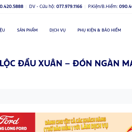
0.420.5888
DV - Cứu hộ:
077.979.1166
P.Kiện/B.Hiểm:
090.4
IỆU
SẢN PHẨM
DỊCH VỤ
PHỤ KIỆN & BẢO HIỂM
I LỘC ĐẦU XUÂN – ĐÓN NGÀN 