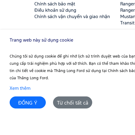
Chính sách bảo mật
Ranger
Điều khoản sử dụng
Ranger
Chính sách vận chuyển và giao nhận
Musta
Transit
Trang web này sử dụng cookie
THĂNG LONG FORD - ĐẠI LÝ TIÊU CHU
HÃNG CỦA FORD VIỆT NAM
Chúng tôi sử dụng cookie để ghi nhớ lịch sử trình duyệt web của bạ
Địa chỉ:
Số 105 Láng Hạ, Phường Đống Đa, Hà Nộ
cung cấp trải nghiệm phù hợp với sở thích. Bạn có thể tham khảo t
Email:
info@thanglongford.com.vn
tin chi tiết về cookie mà Thăng Long Ford sử dụng tại Chính sách bả
của Thăng Long Ford.
Số ĐKKD:
0106007541 cấp ngày 08/10/2012 tại 
Xem thêm
Trang web chính thức của
Thăng Long Ford
ĐỒNG Ý
Từ chối tất cả