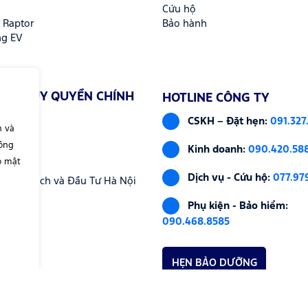
Cứu hộ
 Raptor
Bảo hành
ng EV
ẨN 3S ỦY QUYỀN CHÍNH
HOTLINE CÔNG TY
CSKH – Đặt hẹn:
091.327
n và
i
hông
Kinh doanh:
090.420.58
o mật
Dịch vụ - Cứu hộ:
077.97
Sở Kế Hoạch và Đầu Tư Hà Nội
Phụ kiện - Bảo hiểm:
090.468.8585
HẸN BẢO DƯỠNG
HẸN LÁI THỬ