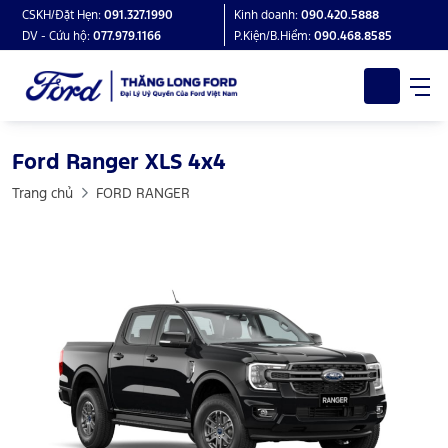
CSKH/Đặt Hẹn:
091.327.1990
Kinh doanh:
090.420.5888
DV - Cứu hộ:
077.979.1166
P.Kiện/B.Hiểm:
090.468.8585
Ford Ranger XLS 4x4
Trang chủ
FORD RANGER