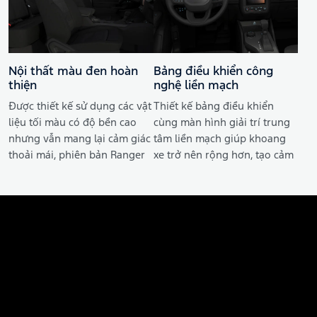
Nội thất màu đen hoàn
Bảng điều khiển công
thiện
nghệ liền mạch
Được thiết kế sử dụng các vật
Thiết kế bảng điều khiển
liệu tối màu có độ bền cao
cùng màn hình giải trí trung
nhưng vẫn mang lại cảm giác
tâm liền mạch giúp khoang
thoải mái, phiên bản Ranger
xe trở nên rộng hơn, tạo cảm
XLS mang lại phong cách
giác thoải mái và tiện nghi.
thiết kế nội thất cứng cáp
Màn hình giải trí trung tâm
khỏe khoắn.
công nghệ cao LED 10 inch
được thiết kế hiện đại và
mạnh mẽ.