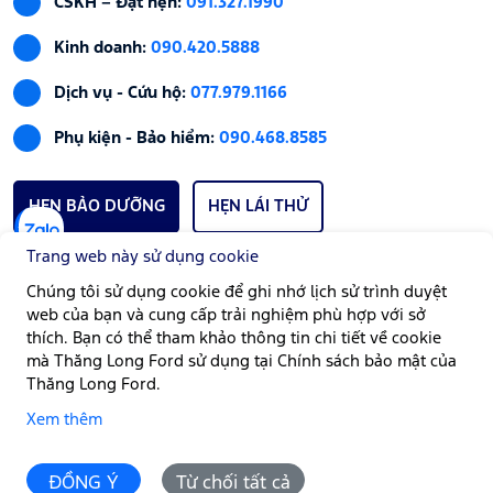
CSKH – Đặt hẹn:
091.327.1990
Kinh doanh:
090.420.5888
Dịch vụ - Cứu hộ:
077.979.1166
Phụ kiện - Bảo hiểm:
090.468.8585
HẸN BẢO DƯỠNG
HẸN LÁI THỬ
Trang web này sử dụng cookie
Chúng tôi sử dụng cookie để ghi nhớ lịch sử trình duyệt
GIỜ LÀM VIỆC
web của bạn và cung cấp trải nghiệm phù hợp với sở
Bán hàng:
Thứ Hai - Thứ Bảy | Từ 08:00 - 17:00
thích. Bạn có thể tham khảo thông tin chi tiết về cookie
mà Thăng Long Ford sử dụng tại Chính sách bảo mật của
Xưởng dịch vụ:
Thứ Hai - Chủ Nhật | Từ 08:00 - 17:00
Thăng Long Ford.
Góp ý:
Liên hệ Thăng Long Ford
Xem thêm
Email:
info@thanglongford.com.vn
ĐỒNG Ý
Từ chối tất cả