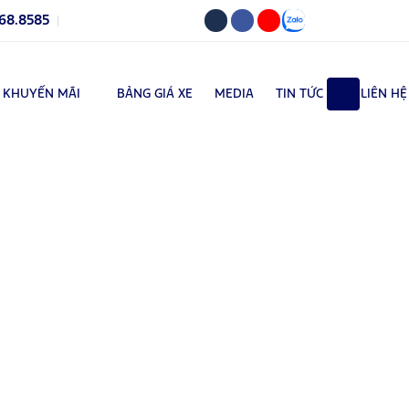
68.8585
KHUYẾN MÃI
BẢNG GIÁ XE
MEDIA
TIN TỨC
LIÊN HỆ