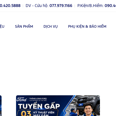
0.420.5888
DV - Cứu hộ:
077.979.1166
P.Kiện/B.Hiểm:
090.4
IỆU
SẢN PHẨM
DỊCH VỤ
PHỤ KIỆN & BẢO HIỂM