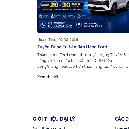
Ngày đăng: 07-08-2026
Tuyển Dụng Tư Vấn Bán Hàng Ford
Thăng Long Ford chính thức tuyển dụng Tư vấn Bá
hàng với thu nhập hấp dẫn từ 20–30 triệu
đồng/tháng hoặc cao hơn theo năng lực. Nếu bạn
yêu thích kinh doanh, đam mê ô tô và mong muốn
Xem chi tiết
phát triển sự nghiệp trong môi trường chuyên
nghiệp, đây là cơ hội không nên bỏ lỡ. Gia nhập đội
ngũ Thăng Long Ford để được đào tạo bài bản,
hưởng lương cứng, hoa hồng hấp dẫn, thưởng nón
và nhiều chế độ phúc lợi cạnh tranh.
GIỚI THIỆU ĐẠI LÝ
CÁC 
Giới thiệu công ty
Everes