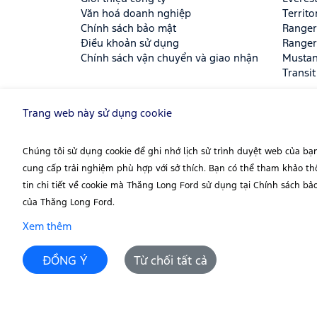
Văn hoá doanh nghiệp
Territo
Chính sách bảo mật
Ranger
Điều khoản sử dụng
Ranger
Chính sách vận chuyển và giao nhận
Musta
Transit
Trang web này sử dụng cookie
THĂNG LONG FORD - ĐẠI LÝ TIÊU CHU
HÃNG CỦA FORD VIỆT NAM
Chúng tôi sử dụng cookie để ghi nhớ lịch sử trình duyệt web của bạ
Địa chỉ:
Số 105 Láng Hạ, Phường Đống Đa, Hà Nộ
cung cấp trải nghiệm phù hợp với sở thích. Bạn có thể tham khảo t
Email:
info@thanglongford.com.vn
tin chi tiết về cookie mà Thăng Long Ford sử dụng tại Chính sách bả
của Thăng Long Ford.
Số ĐKKD:
0106007541 cấp ngày 08/10/2012 tại 
Xem thêm
Trang web chính thức của
Thăng Long Ford
ĐỒNG Ý
Từ chối tất cả