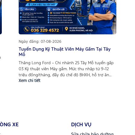
Ngày đăng: 07-08-2026
Tuyển Dụng Kỹ Thuật Viên Máy Gầm Tại Tây
Mỗ
n
Thăng Long Ford – Chi nhánh 2S Tây Mỗ tuyển gấp
03 Kỹ thuật viên Máy gầm. Mức thu nhập từ 9–12
triệu đồng/tháng, đầy đủ chế độ BHXH, hỗ trợ ăn
Xem chi tiết
trưa, môi trường làm việc chuyên nghiệp và cơ hội
phát triển lâu dài trong lĩnh vực kỹ thuật ô tô.
g
DÒNG XE
DỊCH VỤ
t
Sửa chữa bảo dưỡng