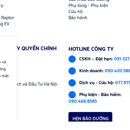
ry
Phụ tùng - Phụ kiện
Cứu hộ
 Raptor
Bảo hành
ng EV
ẨN 3S ỦY QUYỀN CHÍNH
HOTLINE CÔNG TY
CSKH – Đặt hẹn:
091.327
n và
i
hông
Kinh doanh:
090.420.58
o mật
Dịch vụ - Cứu hộ:
077.97
Sở Kế Hoạch và Đầu Tư Hà Nội
Phụ kiện - Bảo hiểm:
090.468.8585
HẸN BẢO DƯỠNG