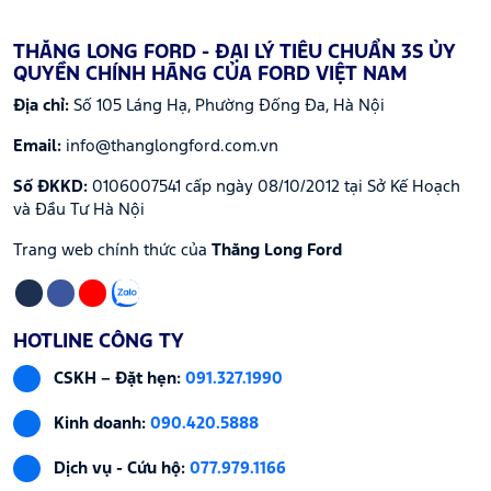
THĂNG LONG FORD - ĐẠI LÝ TIÊU CHUẨN 3S ỦY
QUYỀN CHÍNH HÃNG CỦA FORD VIỆT NAM
Địa chỉ:
Số 105 Láng Hạ, Phường Đống Đa, Hà Nội
Email:
info@thanglongford.com.vn
Số ĐKKD:
0106007541 cấp ngày 08/10/2012 tại Sở Kế Hoạch
và Đầu Tư Hà Nội
Trang web chính thức của
Thăng Long Ford
HOTLINE CÔNG TY
CSKH – Đặt hẹn:
091.327.1990
Kinh doanh:
090.420.5888
Dịch vụ - Cứu hộ:
077.979.1166