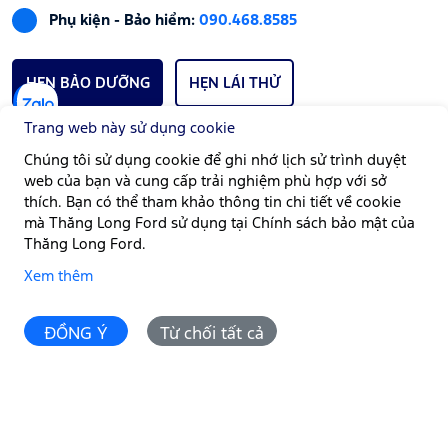
Phụ kiện - Bảo hiểm:
090.468.8585
HẸN BẢO DƯỠNG
HẸN LÁI THỬ
Trang web này sử dụng cookie
Chúng tôi sử dụng cookie để ghi nhớ lịch sử trình duyệt
GIỜ LÀM VIỆC
web của bạn và cung cấp trải nghiệm phù hợp với sở
Bán hàng:
Thứ Hai - Thứ Bảy | Từ 08:00 - 17:00
thích. Bạn có thể tham khảo thông tin chi tiết về cookie
mà Thăng Long Ford sử dụng tại Chính sách bảo mật của
Xưởng dịch vụ:
Thứ Hai - Chủ Nhật | Từ 08:00 - 17:00
Thăng Long Ford.
Góp ý:
Liên hệ Thăng Long Ford
Xem thêm
Email:
info@thanglongford.com.vn
ĐỒNG Ý
Từ chối tất cả
Lái thử
So sánh
P.Lăn bánh
P.Trả góp
Đặt hẹn
Copyright © 2026 Thăng Long Ford. Web designed by
NecoDigital