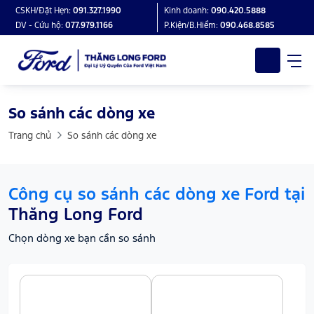
CSKH/Đặt Hẹn:
091.327.1990
Kinh doanh:
090.420.5888
DV - Cứu hộ:
077.979.1166
P.Kiện/B.Hiểm:
090.468.8585
So sánh các dòng xe
Trang chủ
So sánh các dòng xe
Công cụ so sánh các dòng xe Ford tại
Thăng Long Ford
Chọn dòng xe bạn cần so sánh