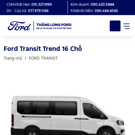
CSKH/Đặt Hẹn:
091.327.1990
Kinh doanh:
090.420.5888
DV - Cứu hộ:
077.979.1166
P.Kiện/B.Hiểm:
090.468.8585
Ford Transit Trend 16 Chỗ
Trang chủ
FORD TRANSIT