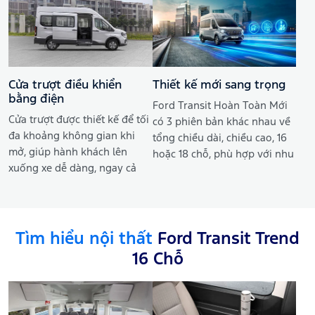
bận tâm khi lái dưới điều kiện
đôi và mở ra hai bên giúp
ánh sáng yếu.
quá trình xếp hay dỡ hành lý
thuận tiện dù ở nơi chật hẹp.
Cửa trượt điều khiển
Thiết kế mới sang trọng
bằng điện
Ford Transit Hoàn Toàn Mới
Cửa trượt được thiết kế để tối
có 3 phiên bản khác nhau về
đa khoảng không gian khi
tổng chiều dài, chiều cao, 16
mở, giúp hành khách lên
hoặc 18 chỗ, phù hợp với nhu
xuống xe dễ dàng, ngay cả
cầu vận tải đa dạng từ chở
khi mang theo hành lý cồng
khách du lịch, hành khách
kềnh. Tích hợp nút bấm điện
liên tỉnh đến chở học sinh.
từ tại vị trí người lái và
khoang hành khách nhằm
Tìm hiểu nội thất
Ford Transit Trend
tăng sự thuận tiện khi sử
16 Chỗ
dụng.