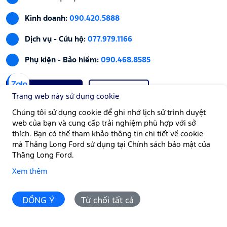
Kinh doanh:
090.420.5888
Dịch vụ - Cứu hộ:
077.979.1166
Phụ kiện - Bảo hiểm:
090.468.8585
HẸN BẢO DƯỠNG
HẸN LÁI THỬ
Trang web này sử dụng cookie
Chúng tôi sử dụng cookie để ghi nhớ lịch sử trình duyệt
web của bạn và cung cấp trải nghiệm phù hợp với sở
GIỜ LÀM VIỆC
thích. Bạn có thể tham khảo thông tin chi tiết về cookie
mà Thăng Long Ford sử dụng tại Chính sách bảo mật của
Bán hàng:
Thứ Hai - Thứ Bảy | Từ 08:00 - 17:00
Thăng Long Ford.
Xưởng dịch vụ:
Thứ Hai - Chủ Nhật | Từ 08:00 - 17:00
Xem thêm
Góp ý:
Liên hệ Thăng Long Ford
ĐỒNG Ý
Từ chối tất cả
Email:
info@thanglongford.com.vn
Lái thử
So sánh
P.Lăn bánh
P.Trả góp
Đặt hẹn