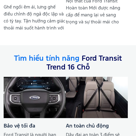
Nội thất của Ford Transit
Ghế ngồi êm ái, lưng ghế
Hoàn toàn Mới được nâng
điều chỉnh độ ngả độc lập và
cấp để mang lại vẻ sang
có tỳ tay. Tận hưởng cảm giác
trọng và sự thoải mái cho
thoải mái suốt hành trình với
người lái và hành khách
ghế bọc nỉ kết hợp da tổng
trong suốt thời gian ở trên
hợp cao cấp.
xe.
Tìm hiểu tính năng
Ford Transit
Trend 16 Chỗ
Bảo vệ tối đa
An toàn chủ động
Ford Transit là người bạn
Dây đai an toàn 3 điểm sẽ