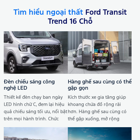
Tìm hiểu ngoại thất
Ford Transit
Trend 16 Chỗ
Đèn chiếu sáng công
Hàng ghế sau cùng có thể
nghệ LED
gập gọn
Thiết kế đèn chạy ban ngày
Kích thước xe gia tăng giúp
LED hình chữ C, đem lại hiệu
khoang chứa đồ rộng rãi
quả chiếu sáng tối ưu, nổi bật
hơn. Hàng ghế sau cùng có
trên mọi hành trình. Chức
thể gập xuống, mở rộng
năng bật/tắt đèn hoàn toàn
không gian để hành lý. Cửa
tự động giúp bạn không phải
khoang hành lý thiết kế chia