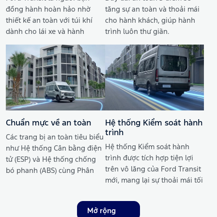
đồng hành hoàn hảo nhờ
tăng sự an toàn và thoải mái
thiết kế an toàn với túi khí
cho hành khách, giúp hành
dành cho lái xe và hành
trình luôn thư giãn.
khách phía trước.
Chuẩn mực về an toàn
Hệ thống Kiểm soát hành
trình
Các trang bị an toàn tiêu biểu
Hệ thống Kiểm soát hành
như Hệ thống Cân bằng điện
trình được tích hợp tiện lợi
tử (ESP) và Hệ thống chống
trên vô lăng của Ford Transit
bó phanh (ABS) cùng Phân
mới, mang lại sự thoải mái tối
phối lực phanh điện tử (EBD)
đa cho lái xe trên đường dài.
sẽ tăng sự an toàn khi ôm
cua hay tránh các chướng
Mở rộng
ngại vật bất ngờ.