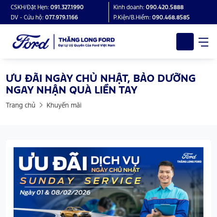
CSKH/Đặt Hẹn:
091.327.1990
Kinh doanh:
090.420.5888
DV - Cứu hộ:
077.979.1166
P.Kiện/B.Hiểm:
090.468.8585
ƯU ĐÃI NGÀY CHỦ NHẬT, BẢO DƯỠNG
NGAY NHẬN QUÀ LIỀN TAY
Trang chủ
Khuyến mãi