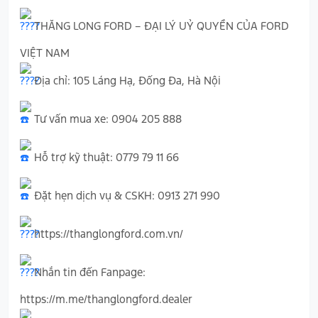
THĂNG LONG FORD – ĐẠI LÝ UỶ QUYỀN CỦA FORD
VIỆT NAM
Địa chỉ: 105 Láng Hạ, Đống Đa, Hà Nội
Tư vấn mua xe: 0904 205 888
Hỗ trợ kỹ thuật: 0779 79 11 66
Đặt hẹn dịch vụ & CSKH: 0913 271 990
https://thanglongford.com.vn/
Nhắn tin đến Fanpage:
https://m.me/thanglongford.dealer