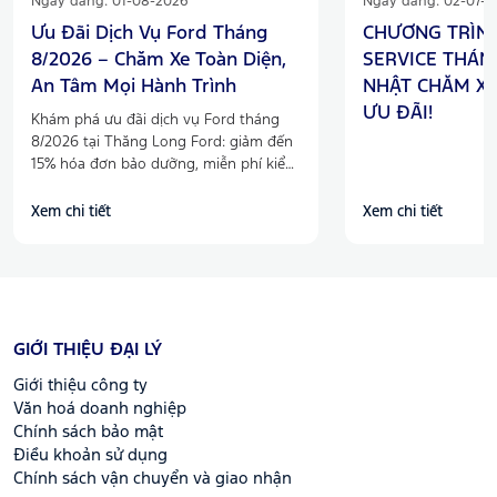
Ngày đăng: 01-08-2026
Ngày đăng: 02-07-2
Ưu Đãi Dịch Vụ Ford Tháng
CHƯƠNG TRÌN
8/2026 – Chăm Xe Toàn Diện,
SERVICE THÁNG
An Tâm Mọi Hành Trình
NHẬT CHĂM XE
ƯU ĐÃI!
Khám phá ưu đãi dịch vụ Ford tháng
8/2026 tại Thăng Long Ford: giảm đến
15% hóa đơn bảo dưỡng, miễn phí kiểm
tra máy gầm, điều hòa và nhiều quyền
lợi hấp dẫn.
Xem chi tiết
Xem chi tiết
GIỚI THIỆU ĐẠI LÝ
Giới thiệu công ty
Văn hoá doanh nghiệp
Chính sách bảo mật
Điều khoản sử dụng
Chính sách vận chuyển và giao nhận