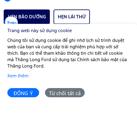
HẸN BẢO DƯỠNG
HẸN LÁI THỬ
Trang web này sử dụng cookie
Chúng tôi sử dụng cookie để ghi nhớ lịch sử trình duyệt
GIỜ LÀM VIỆC
web của bạn và cung cấp trải nghiệm phù hợp với sở
Bán hàng:
Thứ Hai - Thứ Bảy | Từ 08:00 - 17:00
thích. Bạn có thể tham khảo thông tin chi tiết về cookie
mà Thăng Long Ford sử dụng tại Chính sách bảo mật của
Xưởng dịch vụ:
Thứ Hai - Chủ Nhật | Từ 08:00 - 17:00
Thăng Long Ford.
Góp ý:
Liên hệ Thăng Long Ford
Xem thêm
Email:
info@thanglongford.com.vn
ĐỒNG Ý
Từ chối tất cả
Lái thử
So sánh
P.Lăn bánh
P.Trả góp
Đặt hẹn
Copyright © 2026 Thăng Long Ford. Web designed by
NecoDigital