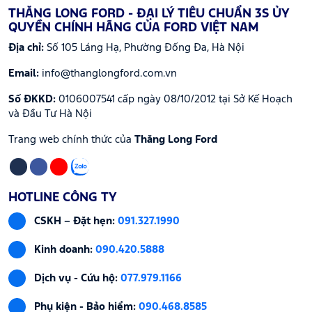
THĂNG LONG FORD - ĐẠI LÝ TIÊU CHUẨN 3S ỦY
QUYỀN CHÍNH HÃNG CỦA FORD VIỆT NAM
Địa chỉ:
Số 105 Láng Hạ, Phường Đống Đa, Hà Nội
Email:
info@thanglongford.com.vn
Số ĐKKD:
0106007541 cấp ngày 08/10/2012 tại Sở Kế Hoạch
và Đầu Tư Hà Nội
Trang web chính thức của
Thăng Long Ford
HOTLINE CÔNG TY
CSKH – Đặt hẹn:
091.327.1990
Kinh doanh:
090.420.5888
Dịch vụ - Cứu hộ:
077.979.1166
Phụ kiện - Bảo hiểm:
090.468.8585