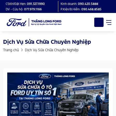
CSKH/Đặt Hẹn:
091.327.1990
Kinh doanh:
090.420.5888
DV - Cứu hộ:
077.979.1166
P.Kiện/B.Hiểm:
090.468.8585
Dịch Vụ Sửa Chữa Chuyên Nghiệp
Trang chủ
Dịch Vụ Sửa Chữa Chuyên Nghiệp