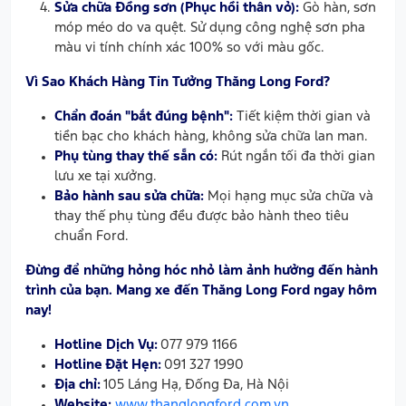
Sửa chữa Đồng sơn (Phục hồi thân vỏ):
Gò hàn, sơn
móp méo do va quệt. Sử dụng công nghệ sơn pha
màu vi tính chính xác 100% so với màu gốc.
Vì Sao Khách Hàng Tin Tưởng Thăng Long Ford?
Chẩn đoán "bắt đúng bệnh":
Tiết kiệm thời gian và
tiền bạc cho khách hàng, không sửa chữa lan man.
Phụ tùng thay thế sẵn có:
Rút ngắn tối đa thời gian
lưu xe tại xưởng.
Bảo hành sau sửa chữa:
Mọi hạng mục sửa chữa và
thay thế phụ tùng đều được bảo hành theo tiêu
chuẩn Ford.
Đừng để những hỏng hóc nhỏ làm ảnh hưởng đến hành
trình của bạn. Mang xe đến Thăng Long Ford ngay hôm
nay!
Hotline Dịch Vụ:
077 979 1166
Hotline
Đặt Hẹn
:
091 327 1990
Địa chỉ:
105 Láng Hạ, Đống Đa, Hà Nội
Website:
www.thanglongford.com.vn