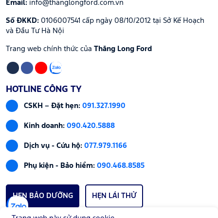
Email:
info@thanglongford.com.vn
Số ĐKKD:
0106007541 cấp ngày 08/10/2012 tại Sở Kế Hoạch
và Đầu Tư Hà Nội
Trang web chính thức của
Thăng Long Ford
HOTLINE CÔNG TY
CSKH – Đặt hẹn:
091.327.1990
Kinh doanh:
090.420.5888
Dịch vụ - Cứu hộ:
077.979.1166
Phụ kiện - Bảo hiểm:
090.468.8585
HẸN BẢO DƯỠNG
HẸN LÁI THỬ