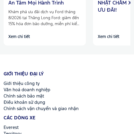
An Tâm Mọi Hành Trình
NHẬT CHĂM XE
ƯU ĐÃI!
Khám phá ưu đãi dịch vụ Ford tháng
8/2026 tại Thăng Long Ford: giảm đến
15% hóa đơn bảo dưỡng, miễn phí kiểm
tra máy gầm, điều hòa và nhiều quyền
lợi hấp dẫn.
Xem chi tiết
Xem chi tiết
GIỚI THIỆU ĐẠI LÝ
Giới thiệu công ty
Văn hoá doanh nghiệp
Chính sách bảo mật
Điều khoản sử dụng
Chính sách vận chuyển và giao nhận
CÁC DÒNG XE
Everest
Territory