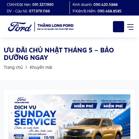
CSKH/Đặt Hẹn:
091.327.1990
Kinh doanh:
090.420.5888
DV - Cứu hộ:
077.979.1166
P.Kiện/B.Hiểm:
090.468.8585
ƯU ĐÃI CHỦ NHẬT THÁNG 5 – BẢO
DƯỠNG NGAY
Trang chủ
Khuyến mãi