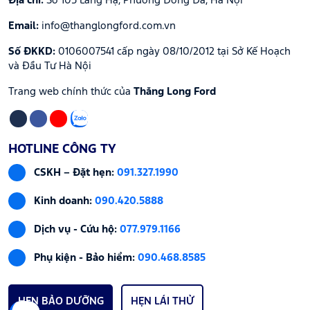
Địa chỉ:
Số 105 Láng Hạ, Phường Đống Đa, Hà Nội
Email:
info@thanglongford.com.vn
Số ĐKKD:
0106007541 cấp ngày 08/10/2012 tại Sở Kế Hoạch
và Đầu Tư Hà Nội
Trang web chính thức của
Thăng Long Ford
HOTLINE CÔNG TY
CSKH – Đặt hẹn:
091.327.1990
Kinh doanh:
090.420.5888
Dịch vụ - Cứu hộ:
077.979.1166
Phụ kiện - Bảo hiểm:
090.468.8585
HẸN BẢO DƯỠNG
HẸN LÁI THỬ